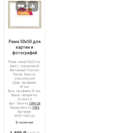
Рама 50x50 для
картин и
фотографий
Разм. окна:
50x50 см.
Цвет..:
коралловый
Материал:
Пластик
Проф. багета:
классический
Шир. профиля:
39 мм.
Выс. профиля:
29 мм.
Внеш. габариты:
56.8x56.8
Арт. багета:
1096-26
Серия багета:
1096
Артикул:
RP0911096-26
В наличии
1 409 ₽