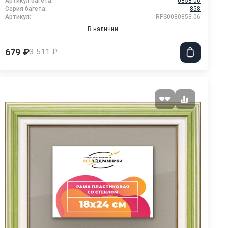
Артикул багета:
0858-06
Серия багета:
858
Артикул:
RPS0080858-06
В наличии
679 ₽
3 511 ₽