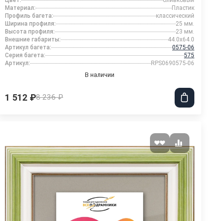
Цвет:
оливковый
Материал:
Пластик
Профиль багета:
классический
Ширина профиля:
25 мм.
Высота профиля:
23 мм.
Внешние габариты:
44.0x64.0
Артикул багета:
0575-06
Серия багета:
575
Артикул:
RPS0690575-06
В наличии
1 512 ₽
8 236 ₽