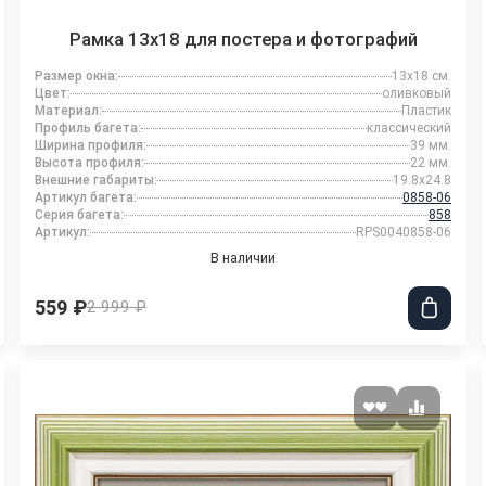
Рамка 13x18 для постера и фотографий
Размер окна:
13x18 см.
Цвет:
оливковый
Материал:
Пластик
Профиль багета:
классический
Ширина профиля:
39 мм.
Высота профиля:
22 мм.
Внешние габариты:
19.8x24.8
Артикул багета:
0858-06
Серия багета:
858
Артикул:
RPS0040858-06
В наличии
559 ₽
2 999 ₽