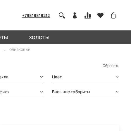
+79818818212
ЕТЫ
ХОЛСТЫ
оливковый
Сбросить
екла
Цвет
офиля
Внешние габариты