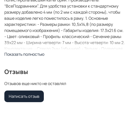
“ВсеПодрамники”. Для удобства установки к стандартному
размеру добавлено 4 мм (по 2 мм с каждой стороны), чтобы
ваше изделие легко поместилось в раму. 1. Основные
характеристики: - Размеры рамки: 10,5x14,8 (по размеру
помещаемого изображения) - Габариты изделия: 17.3x21.6 см.
- Цвет: оливковый - Профиль: классический - Сечение рамы:
39x22 мм - Ширина четверти: 7 мм - Высота четверти: 10 мм 2.
Комплектация: - Стекло 2мм (обычное) - Задник - Подвесная
Показать полностью
пластина – 2 шт. - Винты - Прижимы для фиксации задника 3.
Назначение: - Подходит для оформления: • Картин, включая
картины по номерам • Алмазных мозаик и вышивок крестом •
Отзывы
Постеров, фотографий, икон • Паспарту, зеркал • Вышивки
бисером и алмазной мозаики • Медалей, орденов,
Отзывов еще никто не оставлял
спортивных наград • Старинных часов, ключей, монет или
украшений - Используется как настенная или настольная
Написать отзыв
фоторамка (нет подставки) 4. Преимущества: -
Универсальность: квадратные и прямоугольные форматы,
размеры от 10х10 до 100х100 см - Удобство: можно повесить
горизонтально или вертикально - Широкий выбор: разные
профили, расцветки, с опцией со стеклом или без -
Идеальный подарок: для мамы, папы, бабушки, дедушки,