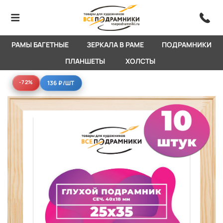
РАМЫ БАГЕТНЫЕ
ЗЕРКАЛА В РАМЕ
ПОДРАМНИКИ
ПЛАНШЕТЫ
ХОЛСТЫ
-72%
-72%
136 ₽
/ШТ