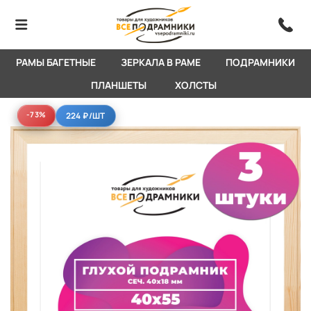
РАМЫ БАГЕТНЫЕ
ЗЕРКАЛА В РАМЕ
ПОДРАМНИКИ
ПЛАНШЕТЫ
ХОЛСТЫ
-73%
-73%
224 ₽
/ШТ