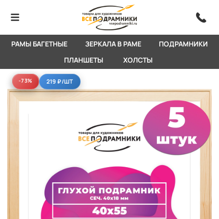
РАМЫ БАГЕТНЫЕ
ЗЕРКАЛА В РАМЕ
ПОДРАМНИКИ
ПЛАНШЕТЫ
ХОЛСТЫ
-73%
-73%
219 ₽
/ШТ