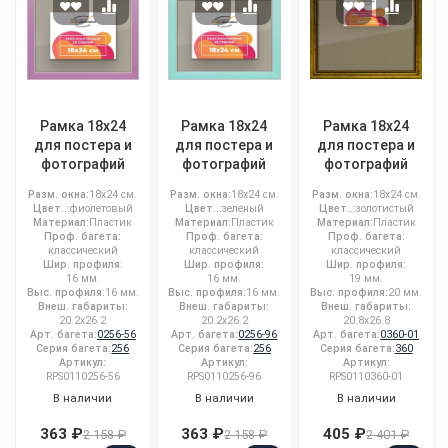
Рамка 18x24
Рамка 18x24
Рамка 18x24
для постера и
для постера и
для постера и
фотографий
фотографий
фотографий
Разм. окна:
18x24 см.
Разм. окна:
18x24 см.
Разм. окна:
18x24 см.
Цвет..:
фиолетовый
Цвет..:
зеленый
Цвет..:
золотистый
Материал:
Пластик
Материал:
Пластик
Материал:
Пластик
Проф. багета:
Проф. багета:
Проф. багета:
классический
классический
классический
Шир. профиля:
Шир. профиля:
Шир. профиля:
16 мм.
16 мм.
19 мм.
Выс. профиля:
16 мм.
Выс. профиля:
16 мм.
Выс. профиля:
20 мм.
Внеш. габариты:
Внеш. габариты:
Внеш. габариты:
20.2x26.2
20.2x26.2
20.8x26.8
Арт. багета:
0256-56
Арт. багета:
0256-96
Арт. багета:
0360-01
Серия багета:
256
Серия багета:
256
Серия багета:
360
Артикул:
Артикул:
Артикул:
RPS0110256-56
RPS0110256-96
RPS0110360-01
В наличии
В наличии
В наличии
363 ₽
363 ₽
405 ₽
2 158 ₽
2 158 ₽
2 401 ₽