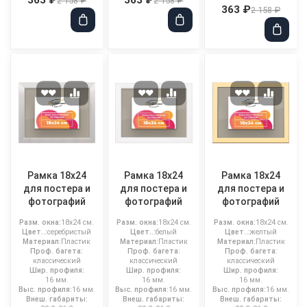
2 158 ₽
2 158 ₽
363 ₽
2 158 ₽
Рамка 18x24
Рамка 18x24
Рамка 18x24
для постера и
для постера и
для постера и
фотографий
фотографий
фотографий
Разм. окна:
18x24 см.
Разм. окна:
18x24 см.
Разм. окна:
18x24 см.
Цвет..:
серебристый
Цвет..:
белый
Цвет..:
желтый
Материал:
Пластик
Материал:
Пластик
Материал:
Пластик
Проф. багета:
Проф. багета:
Проф. багета:
классический
классический
классический
Шир. профиля:
Шир. профиля:
Шир. профиля:
16 мм.
16 мм.
16 мм.
Выс. профиля:
16 мм.
Выс. профиля:
16 мм.
Выс. профиля:
16 мм.
Внеш. габариты:
Внеш. габариты:
Внеш. габариты: