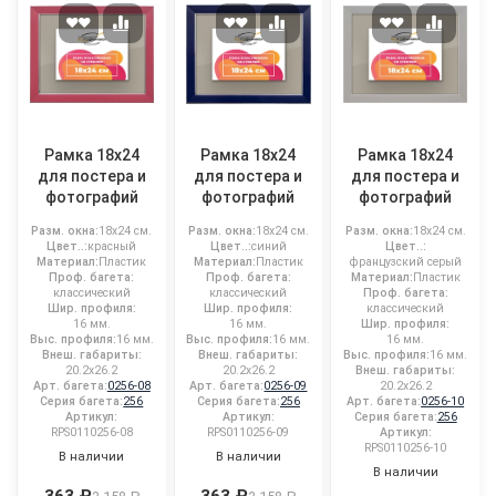
Рамка 18x24
Рамка 18x24
Рамка 18x24
для постера и
для постера и
для постера и
фотографий
фотографий
фотографий
Разм. окна:
18x24 см.
Разм. окна:
18x24 см.
Разм. окна:
18x24 см.
Цвет..:
красный
Цвет..:
синий
Цвет..:
Материал:
Пластик
Материал:
Пластик
французский серый
Проф. багета:
Проф. багета:
Материал:
Пластик
классический
классический
Проф. багета:
Шир. профиля:
Шир. профиля:
классический
16 мм.
16 мм.
Шир. профиля:
Выс. профиля:
16 мм.
Выс. профиля:
16 мм.
16 мм.
Внеш. габариты:
Внеш. габариты:
Выс. профиля:
16 мм.
20.2x26.2
20.2x26.2
Внеш. габариты:
Арт. багета:
0256-08
Арт. багета:
0256-09
20.2x26.2
Серия багета:
256
Серия багета:
256
Арт. багета:
0256-10
Артикул:
Артикул:
Серия багета:
256
RPS0110256-08
RPS0110256-09
Артикул:
RPS0110256-10
В наличии
В наличии
В наличии
363 ₽
363 ₽