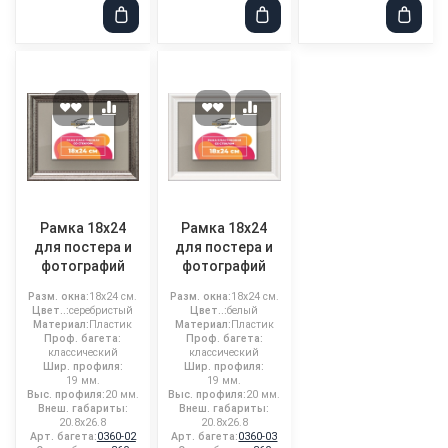
Рамка 18x24
Рамка 18x24
для постера и
для постера и
фотографий
фотографий
Разм. окна:
18x24 см.
Разм. окна:
18x24 см.
Цвет..:
серебристый
Цвет..:
белый
Материал:
Пластик
Материал:
Пластик
Проф. багета:
Проф. багета:
классический
классический
Шир. профиля:
Шир. профиля:
19 мм.
19 мм.
Выс. профиля:
20 мм.
Выс. профиля:
20 мм.
Внеш. габариты:
Внеш. габариты:
20.8x26.8
20.8x26.8
Арт. багета:
0360-02
Арт. багета:
0360-03