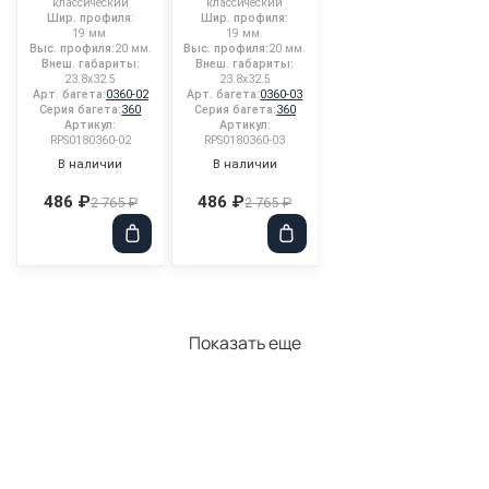
классический
классический
Шир. профиля:
Шир. профиля:
19 мм.
19 мм.
Выс. профиля:
20 мм.
Выс. профиля:
20 мм.
Внеш. габариты:
Внеш. габариты:
23.8x32.5
23.8x32.5
Арт. багета:
0360-02
Арт. багета:
0360-03
Серия багета:
360
Серия багета:
360
Артикул:
Артикул:
RPS0180360-02
RPS0180360-03
В наличии
В наличии
486 ₽
486 ₽
2 765 ₽
2 765 ₽
Показать еще