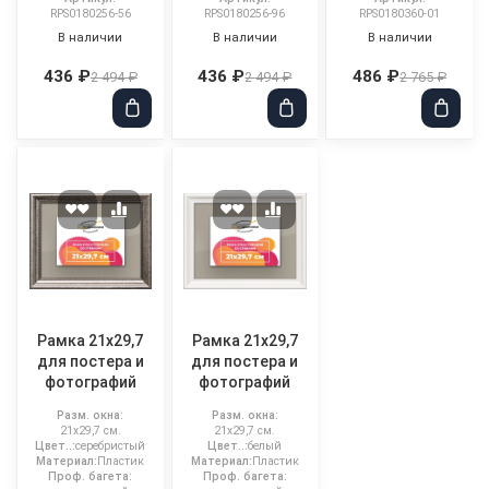
RPS0180256-56
RPS0180256-96
RPS0180360-01
В наличии
В наличии
В наличии
436 ₽
436 ₽
486 ₽
2 494 ₽
2 494 ₽
2 765 ₽
Рамка 21x29,7
Рамка 21x29,7
для постера и
для постера и
фотографий
фотографий
Разм. окна:
Разм. окна:
21x29,7 см.
21x29,7 см.
Цвет..:
серебристый
Цвет..:
белый
Материал:
Пластик
Материал:
Пластик
Проф. багета:
Проф. багета: