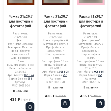
Рамка 21x29,7
Рамка 21x29,7
Рамка 21x29,7
для постера и
для постера и
для постера и
фотографий
фотографий
фотографий
Разм. окна:
Разм. окна:
Разм. окна:
21x29,7 см.
21x29,7 см.
21x29,7 см.
Цвет..:
Цвет..:
супер белый
Цвет..:
розовый
коричнево-красный
Материал:
Пластик
Материал:
Пластик
Материал:
Пластик
Проф. багета:
Проф. багета:
Проф. багета:
классический
классический
классический
Шир. профиля:
Шир. профиля:
Шир. профиля:
16 мм.
16 мм.
16 мм.
Выс. профиля:
16 мм.
Выс. профиля:
16 мм.
Выс. профиля:
16 мм.
Внеш. габариты:
Внеш. габариты:
Внеш. габариты:
23.2x31.9
23.2x31.9
23.2x31.9
Арт. багета:
0256-28
Арт. багета:
0256-55
Арт. багета:
0256-24
Серия багета:
256
Серия багета:
256
Серия багета:
256
Артикул:
Артикул:
Артикул:
RPS0180256-28
RPS0180256-55
RPS0180256-24
В наличии
В наличии
В наличии
436 ₽
436 ₽
2 494 ₽
2 494 ₽
436 ₽
2 494 ₽