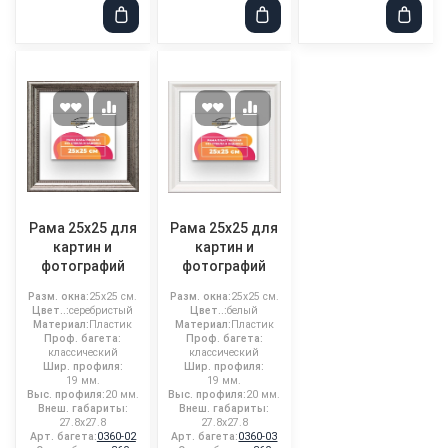
Рама 25x25 для
Рама 25x25 для
картин и
картин и
фотографий
фотографий
Разм. окна:
25x25 см.
Разм. окна:
25x25 см.
Цвет..:
серебристый
Цвет..:
белый
Материал:
Пластик
Материал:
Пластик
Проф. багета:
Проф. багета:
классический
классический
Шир. профиля:
Шир. профиля:
19 мм.
19 мм.
Выс. профиля:
20 мм.
Выс. профиля:
20 мм.
Внеш. габариты:
Внеш. габариты:
27.8x27.8
27.8x27.8
Арт. багета:
0360-02
Арт. багета:
0360-03