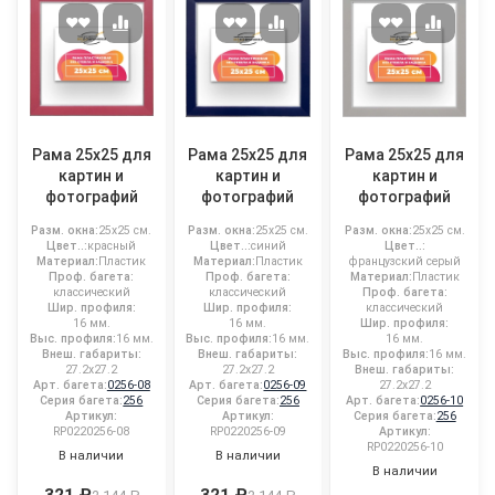
Рама 25x25 для
Рама 25x25 для
Рама 25x25 для
картин и
картин и
картин и
фотографий
фотографий
фотографий
Разм. окна:
25x25 см.
Разм. окна:
25x25 см.
Разм. окна:
25x25 см.
Цвет..:
красный
Цвет..:
синий
Цвет..:
Материал:
Пластик
Материал:
Пластик
французский серый
Проф. багета:
Проф. багета:
Материал:
Пластик
классический
классический
Проф. багета:
Шир. профиля:
Шир. профиля:
классический
16 мм.
16 мм.
Шир. профиля:
Выс. профиля:
16 мм.
Выс. профиля:
16 мм.
16 мм.
Внеш. габариты:
Внеш. габариты:
Выс. профиля:
16 мм.
27.2x27.2
27.2x27.2
Внеш. габариты:
Арт. багета:
0256-08
Арт. багета:
0256-09
27.2x27.2
Серия багета:
256
Серия багета:
256
Арт. багета:
0256-10
Артикул:
Артикул:
Серия багета:
256
RP0220256-08
RP0220256-09
Артикул:
RP0220256-10
В наличии
В наличии
В наличии
321 ₽
321 ₽