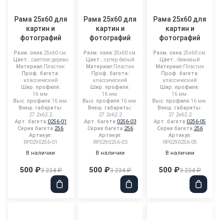
Рама 25x60 для
Рама 25x60 для
Рама 25x60 для
картин и
картин и
картин и
фотографий
фотографий
фотографий
Разм. окна:
25x60 см.
Разм. окна:
25x60 см.
Разм. окна:
25x60 см.
Цвет..:
светлое дерево
Цвет..:
супер белый
Цвет..:
бежевый
Материал:
Пластик
Материал:
Пластик
Материал:
Пластик
Проф. багета:
Проф. багета:
Проф. багета:
классический
классический
классический
Шир. профиля:
Шир. профиля:
Шир. профиля:
16 мм.
16 мм.
16 мм.
Выс. профиля:
16 мм.
Выс. профиля:
16 мм.
Выс. профиля:
16 мм.
Внеш. габариты:
Внеш. габариты:
Внеш. габариты:
27.2x62.2
27.2x62.2
27.2x62.2
Арт. багета:
0256-01
Арт. багета:
0256-03
Арт. багета:
0256-05
Серия багета:
256
Серия багета:
256
Серия багета:
256
Артикул:
Артикул:
Артикул:
RP0290256-01
RP0290256-03
RP0290256-05
В наличии
В наличии
В наличии
500 ₽
500 ₽
500 ₽
3 234 ₽
3 234 ₽
3 234 ₽