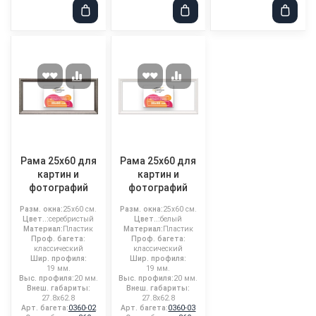
Рама 25x60 для
Рама 25x60 для
картин и
картин и
фотографий
фотографий
Разм. окна:
25x60 см.
Разм. окна:
25x60 см.
Цвет..:
серебристый
Цвет..:
белый
Материал:
Пластик
Материал:
Пластик
Проф. багета:
Проф. багета:
классический
классический
Шир. профиля:
Шир. профиля:
19 мм.
19 мм.
Выс. профиля:
20 мм.
Выс. профиля:
20 мм.
Внеш. габариты:
Внеш. габариты:
27.8x62.8
27.8x62.8
Арт. багета:
0360-02
Арт. багета:
0360-03