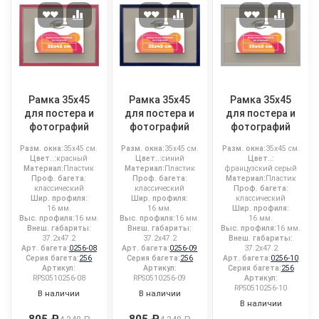
Рамка 35x45
Рамка 35x45
Рамка 35x45
для постера и
для постера и
для постера и
фотографий
фотографий
фотографий
Разм. окна:
35x45 см.
Разм. окна:
35x45 см.
Разм. окна:
35x45 см.
Цвет..:
красный
Цвет..:
синий
Цвет..:
Материал:
Пластик
Материал:
Пластик
французский серый
Проф. багета:
Проф. багета:
Материал:
Пластик
классический
классический
Проф. багета:
Шир. профиля:
Шир. профиля:
классический
16 мм.
16 мм.
Шир. профиля:
Выс. профиля:
16 мм.
Выс. профиля:
16 мм.
16 мм.
Внеш. габариты:
Внеш. габариты:
Выс. профиля:
16 мм.
37.2x47.2
37.2x47.2
Внеш. габариты:
Арт. багета:
0256-08
Арт. багета:
0256-09
37.2x47.2
Серия багета:
256
Серия багета:
256
Арт. багета:
0256-10
Артикул:
Артикул:
Серия багета:
256
RPS0510256-08
RPS0510256-09
Артикул:
RPS0510256-10
В наличии
В наличии
В наличии
805 ₽
805 ₽