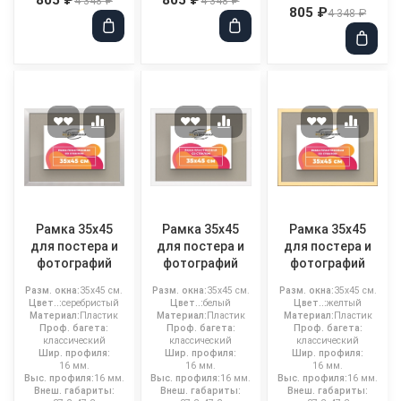
4 348 ₽
4 348 ₽
805 ₽
4 348 ₽
Рамка 35x45
Рамка 35x45
Рамка 35x45
для постера и
для постера и
для постера и
фотографий
фотографий
фотографий
Разм. окна:
35x45 см.
Разм. окна:
35x45 см.
Разм. окна:
35x45 см.
Цвет..:
серебристый
Цвет..:
белый
Цвет..:
желтый
Материал:
Пластик
Материал:
Пластик
Материал:
Пластик
Проф. багета:
Проф. багета:
Проф. багета:
классический
классический
классический
Шир. профиля:
Шир. профиля:
Шир. профиля:
16 мм.
16 мм.
16 мм.
Выс. профиля:
16 мм.
Выс. профиля:
16 мм.
Выс. профиля:
16 мм.
Внеш. габариты:
Внеш. габариты:
Внеш. габариты: