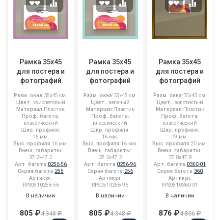
Рамка 35x45
Рамка 35x45
Рамка 35x45
для постера и
для постера и
для постера и
фотографий
фотографий
фотографий
Разм. окна:
35x45 см.
Разм. окна:
35x45 см.
Разм. окна:
35x45 см.
Цвет..:
фиолетовый
Цвет..:
зеленый
Цвет..:
золотистый
Материал:
Пластик
Материал:
Пластик
Материал:
Пластик
Проф. багета:
Проф. багета:
Проф. багета:
классический
классический
классический
Шир. профиля:
Шир. профиля:
Шир. профиля:
16 мм.
16 мм.
19 мм.
Выс. профиля:
16 мм.
Выс. профиля:
16 мм.
Выс. профиля:
20 мм.
Внеш. габариты:
Внеш. габариты:
Внеш. габариты:
37.2x47.2
37.2x47.2
37.8x47.8
Арт. багета:
0256-56
Арт. багета:
0256-96
Арт. багета:
0360-01
Серия багета:
256
Серия багета:
256
Серия багета:
360
Артикул:
Артикул:
Артикул:
RPS0510256-56
RPS0510256-96
RPS0510360-01
В наличии
В наличии
В наличии
805 ₽
805 ₽
876 ₽
4 348 ₽
4 348 ₽
4 866 ₽