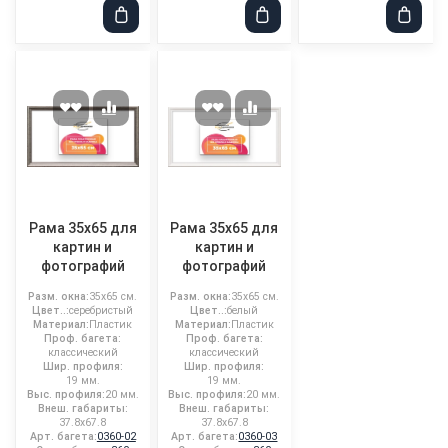
Рама 35x65 для
Рама 35x65 для
картин и
картин и
фотографий
фотографий
Разм. окна:
35x65 см.
Разм. окна:
35x65 см.
Цвет..:
серебристый
Цвет..:
белый
Материал:
Пластик
Материал:
Пластик
Проф. багета:
Проф. багета:
классический
классический
Шир. профиля:
Шир. профиля:
19 мм.
19 мм.
Выс. профиля:
20 мм.
Выс. профиля:
20 мм.
Внеш. габариты:
Внеш. габариты:
37.8x67.8
37.8x67.8
Арт. багета:
0360-02
Арт. багета:
0360-03