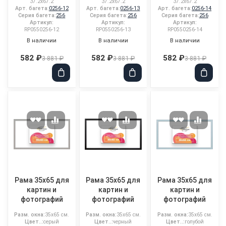
37.2x67.2
37.2x67.2
37.2x67.2
Арт. багета:
0256-12
Арт. багета:
0256-13
Арт. багета:
0256-14
Серия багета:
256
Серия багета:
256
Серия багета:
256
Артикул:
Артикул:
Артикул:
RP0550256-12
RP0550256-13
RP0550256-14
В наличии
В наличии
В наличии
582 ₽
582 ₽
582 ₽
3 881 ₽
3 881 ₽
3 881 ₽
Рама 35x65 для
Рама 35x65 для
Рама 35x65 для
картин и
картин и
картин и
фотографий
фотографий
фотографий
Разм. окна:
35x65 см.
Разм. окна:
35x65 см.
Разм. окна:
35x65 см.
Цвет..:
серый
Цвет..:
черный
Цвет..:
голубой