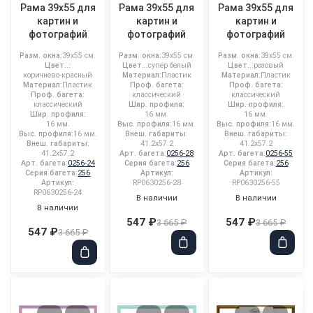
Рама 39x55 для
Рама 39x55 для
Рама 39x55 для
картин и
картин и
картин и
фотографий
фотографий
фотографий
Разм. окна:
39x55 см.
Разм. окна:
39x55 см.
Разм. окна:
39x55 см.
Цвет..:
Цвет..:
супер белый
Цвет..:
розовый
коричнево-красный
Материал:
Пластик
Материал:
Пластик
Материал:
Пластик
Проф. багета:
Проф. багета:
Проф. багета:
классический
классический
классический
Шир. профиля:
Шир. профиля:
Шир. профиля:
16 мм.
16 мм.
16 мм.
Выс. профиля:
16 мм.
Выс. профиля:
16 мм.
Выс. профиля:
16 мм.
Внеш. габариты:
Внеш. габариты:
Внеш. габариты:
41.2x57.2
41.2x57.2
41.2x57.2
Арт. багета:
0256-28
Арт. багета:
0256-55
Арт. багета:
0256-24
Серия багета:
256
Серия багета:
256
Серия багета:
256
Артикул:
Артикул:
Артикул:
RP0630256-28
RP0630256-55
RP0630256-24
В наличии
В наличии
В наличии
547 ₽
547 ₽
3 665 ₽
3 665 ₽
547 ₽
3 665 ₽