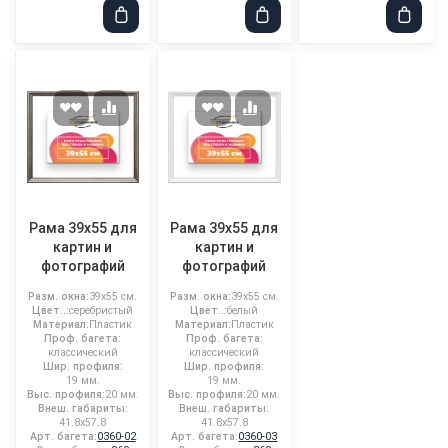
Рама 39x55 для
Рама 39x55 для
картин и
картин и
фотографий
фотографий
Разм. окна:
39x55 см.
Разм. окна:
39x55 см.
Цвет..:
серебристый
Цвет..:
белый
Материал:
Пластик
Материал:
Пластик
Проф. багета:
Проф. багета:
классический
классический
Шир. профиля:
Шир. профиля:
19 мм.
19 мм.
Выс. профиля:
20 мм.
Выс. профиля:
20 мм.
Внеш. габариты:
Внеш. габариты:
41.8x57.8
41.8x57.8
Арт. багета:
0360-02
Арт. багета:
0360-03