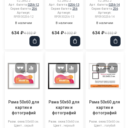
52.2x62.2
52.2x62.2
52.2x62.2
Арт. багета:
0256-12
Арт. багета:
0256-13
Арт. багета:
0256-14
Серия багета:
256
Серия багета:
256
Серия багета:
256
Артикул:
Артикул:
Артикул:
RP0930256-12
RP0930256-13
RP0930256-14
В наличии
В наличии
В наличии
634 ₽
634 ₽
634 ₽
4 332 ₽
4 332 ₽
4 332 ₽
Рама 50x60 для
Рама 50x60 для
Рама 50x60 для
картин и
картин и
картин и
фотографий
фотографий
фотографий
Разм. окна:
50x60 см.
Разм. окна:
50x60 см.
Разм. окна:
50x60 см.
Цвет..:
серый
Цвет..:
черный
Цвет..:
голубой