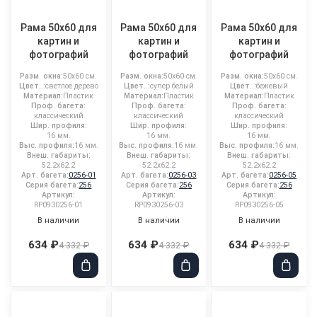
Рама 50x60 для
Рама 50x60 для
Рама 50x60 для
картин и
картин и
картин и
фотографий
фотографий
фотографий
Разм. окна:
50x60 см.
Разм. окна:
50x60 см.
Разм. окна:
50x60 см.
Цвет..:
светлое дерево
Цвет..:
супер белый
Цвет..:
бежевый
Материал:
Пластик
Материал:
Пластик
Материал:
Пластик
Проф. багета:
Проф. багета:
Проф. багета:
классический
классический
классический
Шир. профиля:
Шир. профиля:
Шир. профиля:
16 мм.
16 мм.
16 мм.
Выс. профиля:
16 мм.
Выс. профиля:
16 мм.
Выс. профиля:
16 мм.
Внеш. габариты:
Внеш. габариты:
Внеш. габариты:
52.2x62.2
52.2x62.2
52.2x62.2
Арт. багета:
0256-01
Арт. багета:
0256-03
Арт. багета:
0256-05
Серия багета:
256
Серия багета:
256
Серия багета:
256
Артикул:
Артикул:
Артикул:
RP0930256-01
RP0930256-03
RP0930256-05
В наличии
В наличии
В наличии
634 ₽
634 ₽
634 ₽
4 332 ₽
4 332 ₽
4 332 ₽