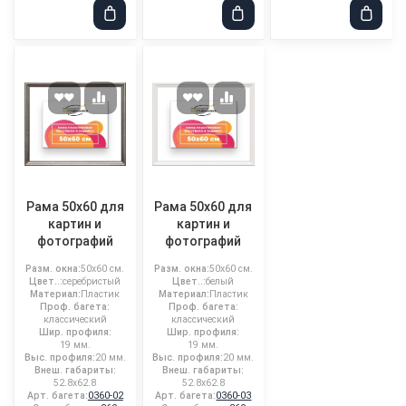
Рама 50x60 для
Рама 50x60 для
картин и
картин и
фотографий
фотографий
Разм. окна:
50x60 см.
Разм. окна:
50x60 см.
Цвет..:
серебристый
Цвет..:
белый
Материал:
Пластик
Материал:
Пластик
Проф. багета:
Проф. багета:
классический
классический
Шир. профиля:
Шир. профиля:
19 мм.
19 мм.
Выс. профиля:
20 мм.
Выс. профиля:
20 мм.
Внеш. габариты:
Внеш. габариты:
52.8x62.8
52.8x62.8
Арт. багета:
0360-02
Арт. багета:
0360-03