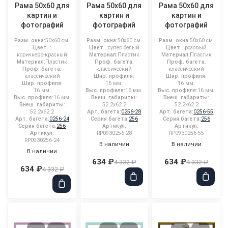
Рама 50x60 для
Рама 50x60 для
Рама 50x60 для
картин и
картин и
картин и
фотографий
фотографий
фотографий
Разм. окна:
50x60 см.
Разм. окна:
50x60 см.
Разм. окна:
50x60 см.
Цвет..:
Цвет..:
супер белый
Цвет..:
розовый
коричнево-красный
Материал:
Пластик
Материал:
Пластик
Материал:
Пластик
Проф. багета:
Проф. багета:
Проф. багета:
классический
классический
классический
Шир. профиля:
Шир. профиля:
Шир. профиля:
16 мм.
16 мм.
16 мм.
Выс. профиля:
16 мм.
Выс. профиля:
16 мм.
Выс. профиля:
16 мм.
Внеш. габариты:
Внеш. габариты:
Внеш. габариты:
52.2x62.2
52.2x62.2
52.2x62.2
Арт. багета:
0256-28
Арт. багета:
0256-55
Арт. багета:
0256-24
Серия багета:
256
Серия багета:
256
Серия багета:
256
Артикул:
Артикул:
Артикул:
RP0930256-28
RP0930256-55
RP0930256-24
В наличии
В наличии
В наличии
634 ₽
634 ₽
4 332 ₽
4 332 ₽
634 ₽
4 332 ₽